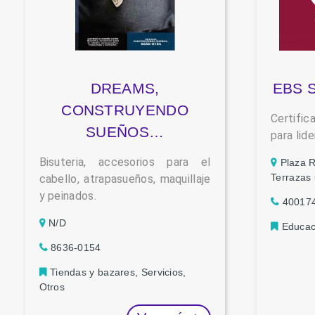
DREAMS,
EBS S
CONSTRUYENDO
Certifi
SUEÑOS…
para lide
Bisuteria, accesorios para el
Plaza R
Terrazas 
cabello, atrapasueños, maquillaje
y peinados.
40017
N/D
Educac
8636-0154
Tiendas y bazares, Servicios,
Otros