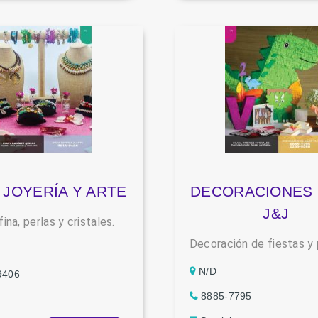
 JOYERÍA Y ARTE
DECORACIONES 
J&J
fina, perlas y cristales.
Decoración de fiestas y 
N/D
9406
8885-7795