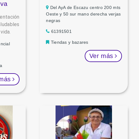
iva
Del AyA de Escazu centro 200 mts
Oeste y 50 sur mano derecha verjas
tación
negras
aludables
vida.
61391501
Tiendas y bazares
ncial
Ver más
ca
 más