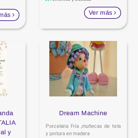
Ver más
 más
nanda
Dream Machine
TALIA
Porcelana Fría ,muñecas de tela
al y
y pintura en madera