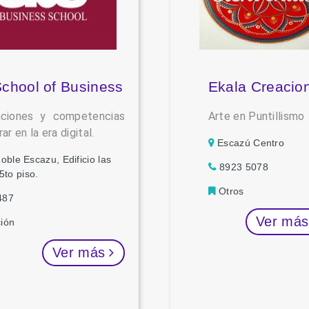
chool of Business
Ekala Creacio
caciones y competencias
Arte en Puntillismo
rar en la era digital.
Escazú Centro
oble Escazu, Edificio las
8923 5078
5to piso.
Otros
487
Ver má
ión
Ver más