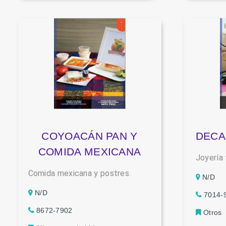
COYOACÁN PAN Y
DECA
COMIDA MEXICANA
Joyería 
Comida mexicana y postres.
N/D
N/D
7014-
8672-7902
Otros