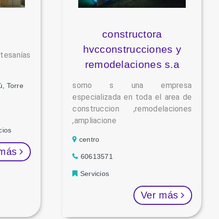
constructora
hvcconstrucciones y
sanías
remodelaciones s.a
somo s una empresa
, Torre
especializada en toda el area de
construccion ,remodelaciones
,ampliacione
cios
centro
 más
60613571
Servicios
Ver más