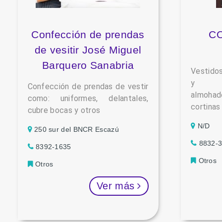
Confección de prendas
C
de vesitir José Miguel
Barquero Sanabria
Vestidos
y pr
Confección de prendas de vestir
almoh
como: uniformes, delantales,
cortinas
cubre bocas y otros
N/D
250 sur del BNCR Escazú
8832-
8392-1635
Otros
Otros
Ver más