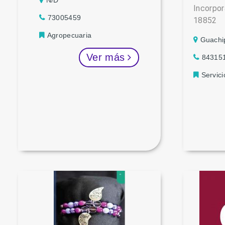
N/D
Incorp
73005459
18852
Agropecuaria
Guachi
Ver más
84315
Servici