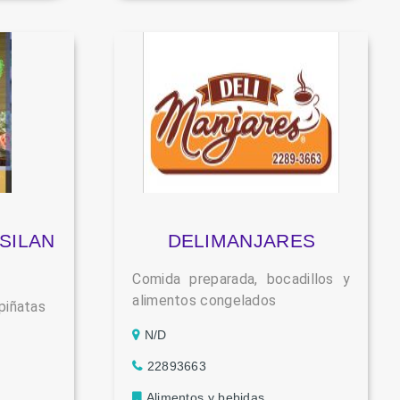
SILAN
DELIMANJARES
Comida preparada, bocadillos y
alimentos congelados
piñatas
N/D
22893663
Alimentos y bebidas