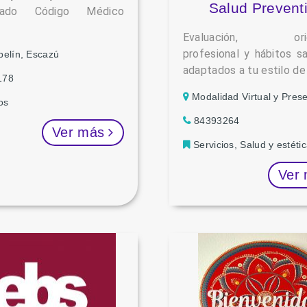
Salud Prevent
orado Código Médico
Evaluación, orien
profesional y hábitos s
pelín, Escazú
adaptados a tu estilo de 
178
Modalidad Virtual y Prese
os
84393264
Ver más
Servicios, Salud y estéti
Ver