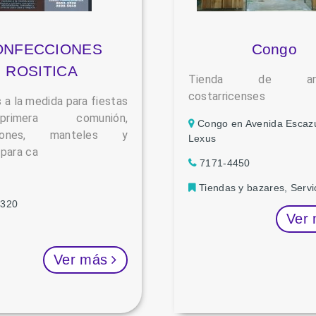
ONFECCIONES
Congo
ROSITICA
Tienda de arte
costarricenses
 a la medida para fiestas
imera comunión,
Congo en Avenida Escazú
adones, manteles y
Lexus
 para ca
7171-4450
Tiendas y bazares, Servi
3320
Ver
Ver más