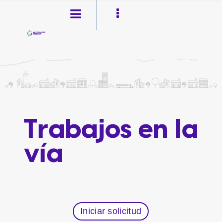
Pasar al contenido principal
Ir a la navegación
Toggle high contrast
Trabajos en la
vía
Iniciar solicitud