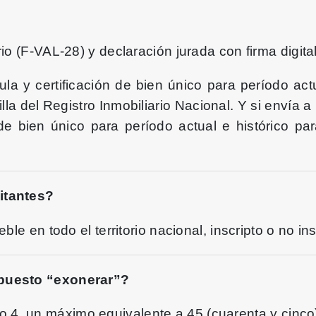
o (F-VAL-28) y declaración jurada con firma digital 
la y certificación de bien único para período actu
illa del Registro Inmobiliario Nacional. Y si envía 
n de bien único para período actual e histórico pa
itantes?
le en todo el territorio nacional, inscripto o no ins
mpuesto “exonerar”?
o 4, un máximo equivalente a 45 (cuarenta y cinco)