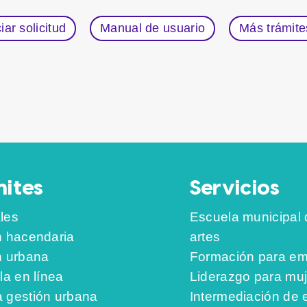
ciar solicitud
Manual de usuario
Más trámite
ites
Servicios
les
Escuela municipal 
n hacendaria
artes
n urbana
Formación para em
la en línea
Liderazgo para mu
 gestión urbana
Intermediación de