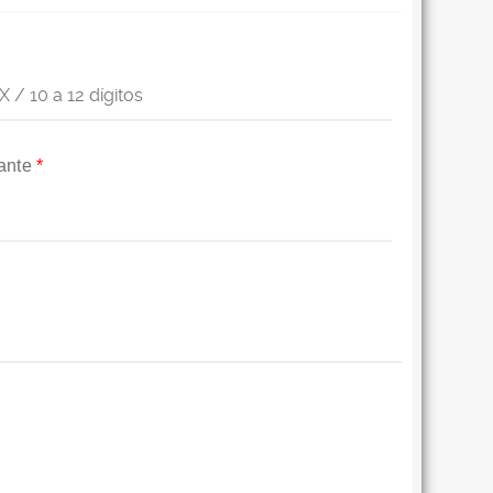
tante
*