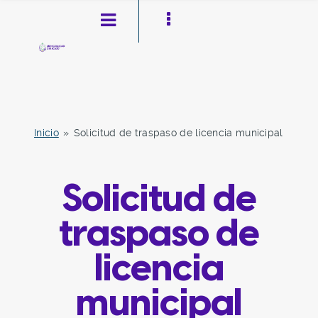
Inicio
»
Solicitud de traspaso de licencia municipal
Pasar al contenido principal
Ir a la navegación
Toggle high contrast
Solicitud de
traspaso de
licencia
municipal