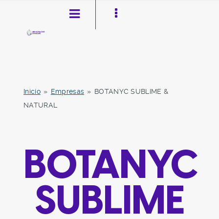
Inicio
»
Empresas
»
BOTANYC SUBLIME &
NATURAL
Pasar al contenido principal
Ir a la navegación
Toggle high contrast
BOTANYC
SUBLIME