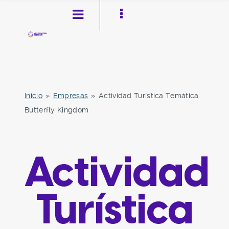
Inicio
»
Empresas
»
Actividad Turística Temática
Butterfly Kingdom
Pasar al contenido principal
Ir a la navegación
Toggle high contrast
Actividad
Turística