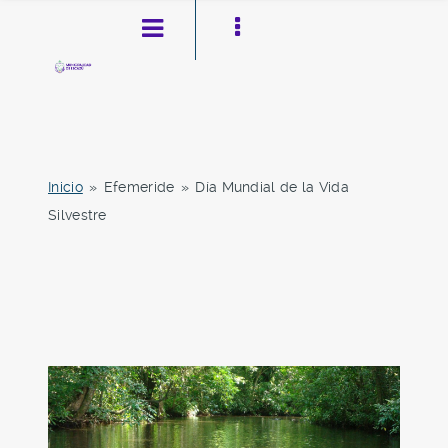
Inicio
»
Efemeride
»
Día Mundial de la Vida
Silvestre
Pasar al contenido principal
Ir a la navegación
Toggle high contrast