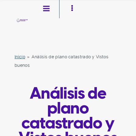
Inicio
»
Análisis de plano catastrado y Vistos
buenos
Pasar al contenido principal
Ir a la navegación
Toggle high contrast
Análisis de
plano
catastrado y